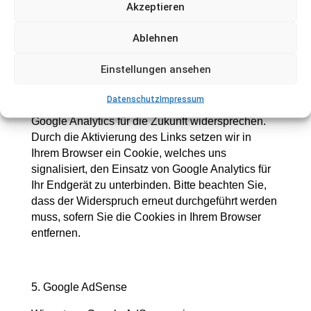
Akzeptieren
Tracking auch deaktivieren, indem Sie Ihren
Browser so einstellen, dass Cookies von der
Ablehnen
Domain „googleadservices.com“ blockiert werden.
Einstellungen ansehen
Wenn Sie über ein mobiles Endgerät (z.B.
Smartphone oder Tablet) unsere Seite besuchen,
Datenschutz
Impressum
können Sie über diesen Linkdem Einsatz von
Google Analytics für die Zukunft widersprechen.
Durch die Aktivierung des Links setzen wir in
Ihrem Browser ein Cookie, welches uns
signalisiert, den Einsatz von Google Analytics für
Ihr Endgerät zu unterbinden. Bitte beachten Sie,
dass der Widerspruch erneut durchgeführt werden
muss, sofern Sie die Cookies in Ihrem Browser
entfernen.
5. Google AdSense