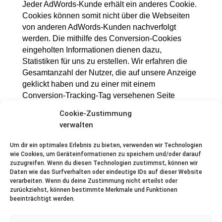
Jeder AdWords-Kunde erhält ein anderes Cookie.
Cookies können somit nicht über die Webseiten
von anderen AdWords-Kunden nachverfolgt
werden. Die mithilfe des Conversion-Cookies
eingeholten Informationen dienen dazu,
Statistiken für uns zu erstellen. Wir erfahren die
Gesamtanzahl der Nutzer, die auf unsere Anzeige
geklickt haben und zu einer mit einem
Conversion-Tracking-Tag versehenen Seite
weitergeleitet wurden. Wir erhalten jedoch keine
Cookie-Zustimmung
Informationen, mit denen sich Nutzer persönlich
verwalten
identifizieren lassen. Eine persönliche
Identifizierung ist mittels des Conversion-Cookies
Um dir ein optimales Erlebnis zu bieten, verwenden wir Technologien
nicht möglich. Wenn Sie nicht an dem Tracking-
wie Cookies, um Geräteinformationen zu speichern und/oder darauf
zuzugreifen. Wenn du diesen Technologien zustimmst, können wir
Verfahren teilnehmen möchten, können Sie auch
Daten wie das Surfverhalten oder eindeutige IDs auf dieser Website
das hierfür erforderliche Setzen eines Cookies
verarbeiten. Wenn du deine Zustimmung nicht erteilst oder
ablehnen. Dies ist zum Beispiel möglich durch
zurückziehst, können bestimmte Merkmale und Funktionen
Vornahme einer Browser-Einstellung, die das
beeinträchtigt werden.
automatische Setzen von Cookies generell
deaktiviert. Sie können Cookies für Conversion-