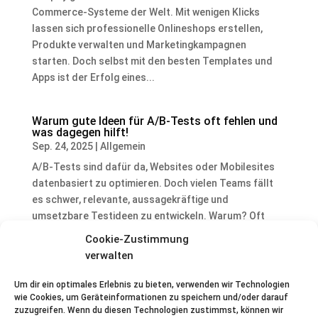
Commerce-Systeme der Welt. Mit wenigen Klicks
lassen sich professionelle Onlineshops erstellen,
Produkte verwalten und Marketingkampagnen
starten. Doch selbst mit den besten Templates und
Apps ist der Erfolg eines...
Warum gute Ideen für A/B-Tests oft fehlen und
was dagegen hilft!
Sep. 24, 2025
|
Allgemein
A/B-Tests sind dafür da, Websites oder Mobilesites
datenbasiert zu optimieren. Doch vielen Teams fällt
es schwer, relevante, aussagekräftige und
umsetzbare Testideen zu entwickeln. Warum? Oft
fehlt ein bisschen die Struktur bei der Suche nach den
Cookie-Zustimmung
Ideen. Dadurch...
verwalten
Um dir ein optimales Erlebnis zu bieten, verwenden wir Technologien
Die 5 wirkungsvollsten Elemente für erfolgreiche
wie Cookies, um Geräteinformationen zu speichern und/oder darauf
A/B-Tests
zuzugreifen. Wenn du diesen Technologien zustimmst, können wir
Sep. 19, 2025
|
Allgemein