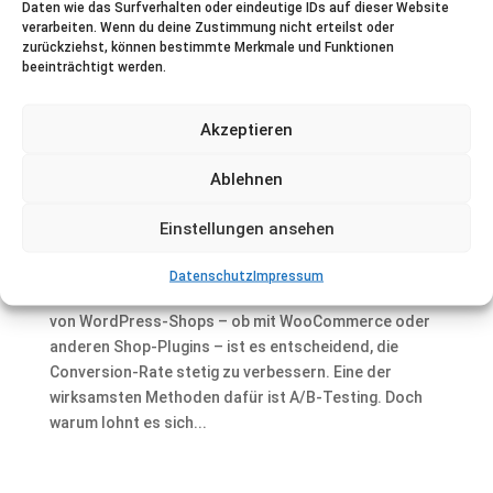
Daten wie das Surfverhalten oder eindeutige IDs auf dieser Website
verarbeiten. Wenn du deine Zustimmung nicht erteilst oder
Während der letzten zwei Jahrzehnte haben wir für
zurückziehst, können bestimmte Merkmale und Funktionen
Kunden Web- und Mobileseiten optimiert, Daten
beeinträchtigt werden.
auswertet, Tests konzipiert und durchführt. Dabei
wurden wir immer wieder gefragt, welche Tests am
Akzeptieren
erfolgversprechendsten sind, mit welchen Tests man
anfangen sollte oder...
Ablehnen
Warum A/B-Testing für WordPress-Shops
Einstellungen ansehen
unverzichtbar ist
Sep. 15, 2025
|
Allgemein
,
Shops
Datenschutz
Impressum
Im E-Commerce zählt jeder Klick. Gerade für Betreiber
von WordPress-Shops – ob mit WooCommerce oder
anderen Shop-Plugins – ist es entscheidend, die
Conversion-Rate stetig zu verbessern. Eine der
wirksamsten Methoden dafür ist A/B-Testing. Doch
warum lohnt es sich...